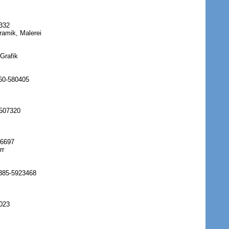
-332
ramik, Malerei
 Grafik
860-580405
5507320
66697
rr
385-5923468
7023