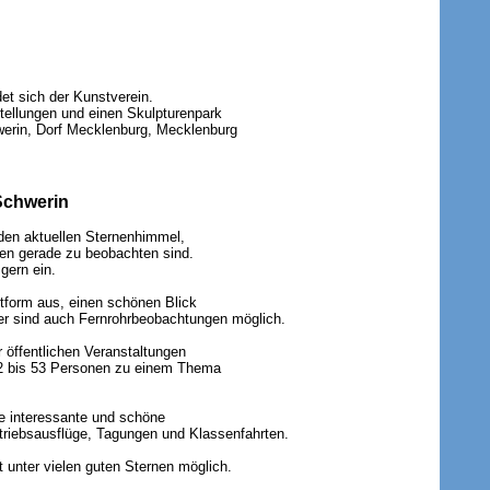
et sich der Kunstverein.
stellungen und einen Skulpturenpark
hwerin, Dorf Mecklenburg, Mecklenburg
Schwerin
 den aktuellen Sternenhimmel,
ten gerade zu beobachten sind.
gern ein.
tform aus, einen schönen Blick
ter sind auch Fernrohrbeobachtungen möglich.
 öffentlichen Veranstaltungen
 2 bis 53 Personen zu einem Thema
ne interessante und schöne
triebsausflüge, Tagungen und Klassenfahrten.
 unter vielen guten Sternen möglich.