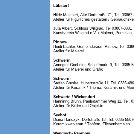
Lübstorf
Hilde Melchert, Alte Dorfstraße 71, Tel. 03867
Atelier für Figürliches gestalten / Gebrauchske
Juta Albert, Schloss Wiligrad, Tel 03867-8801
Kunstverein Wiligrad e.V. / Malerei, Porzellan,
Pinnow
Heidi Eichler, Gemeinderaum Pinnow, Tel. 03
Atelier für Malerei
Schwerin
Annegret Goebeler, Schelfmarkt 9, Tel. 0385-
Atelier für Malerei und Grafik
Schwerin
Stefan Gruska, Hubertstraße 11, Tel. 0385-48
Atelier für Keramik / Thema: Keramik und Mee
Schwerin / Wickendorf
Hanninng Bruhn, Paulsdammer Weg 11, Tel. 0
Atelier für Bilder und Objekte
Seehof
Diana Hanczyk, Dorfstraße 18, Tel. 0385-550
Keramikwerkstatt / Töpfern, Fliesenbemalen
Wendisch- Rambow