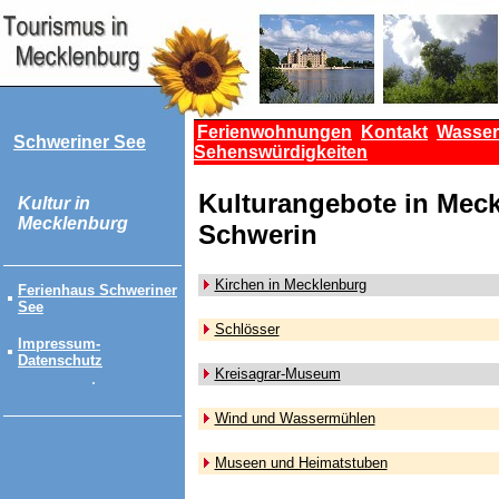
Ferienwohnungen
Kontakt
Wasser
Schweriner See
Sehenswürdigkeiten
Kulturangebote in Meck
Kultur in
Mecklenburg
Schwerin
Kirchen in Mecklenburg
Ferienhaus Schweriner
See
Schlösser
Impressum-
Datenschutz
Kreisagrar-Museum
.
Wind und Wassermühlen
Museen und Heimatstuben