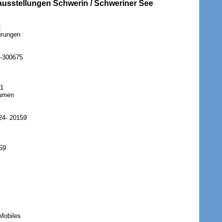
tausstellungen Schwerin / Schweriner See
2
ierungen
1-300675
91
lumen
24- 20159
59
 Mobiles