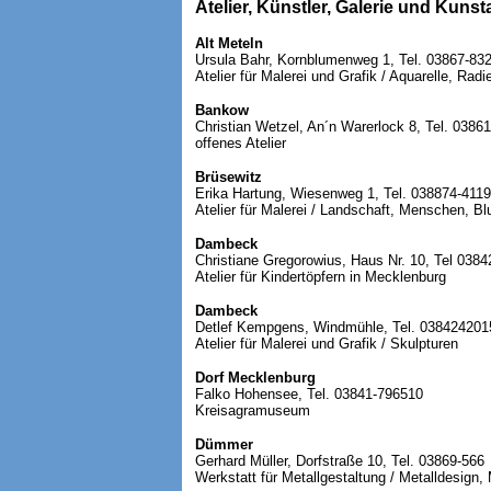
Atelier, Künstler, Galerie und Kuns
Alt Meteln
Ursula Bahr, Kornblumenweg 1, Tel. 03867-83
Atelier für Malerei und Grafik / Aquarelle, Rad
Bankow
Christian Wetzel, An´n Warerlock 8, Tel. 0386
offenes Atelier
Brüsewitz
Erika Hartung, Wiesenweg 1, Tel. 038874-411
Atelier für Malerei / Landschaft, Menschen, B
Dambeck
Christiane Gregorowius, Haus Nr. 10, Tel 0384
Atelier für Kindertöpfern in Mecklenburg
Dambeck
Detlef Kempgens, Windmühle, Tel. 038424201
Atelier für Malerei und Grafik / Skulpturen
Dorf Mecklenburg
Falko Hohensee, Tel. 03841-796510
Kreisagramuseum
Dümmer
Gerhard Müller, Dorfstraße 10, Tel. 03869-566
Werkstatt für Metallgestaltung / Metalldesign,